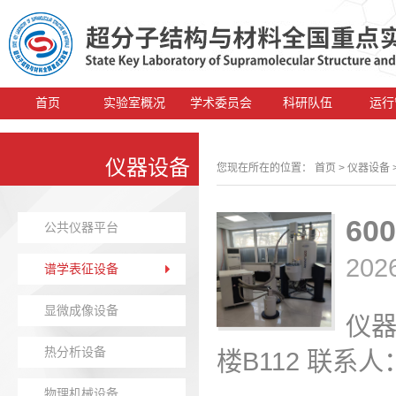
首页
实验室概况
学术委员会
科研队伍
运行
仪器设备
您现在所在的位置：
首页
> 仪器设备
60
公共仪器平台
202
谱学表征设备
显微成像设备
仪器
热分析设备
楼B112 联系人：王
物理机械设备