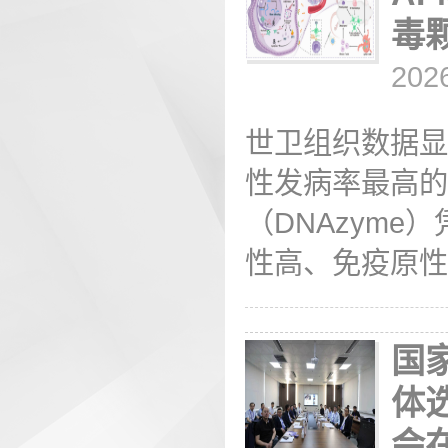
毒颗
202
世卫组织数据显
性发病率最高的
（DNAzym
性高、免疫原性
国
体
会