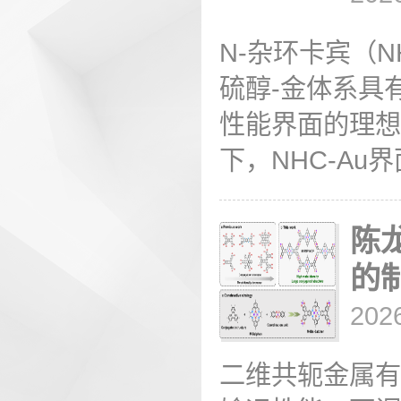
N-杂环卡宾（N
硫醇-金体系具
性能界面的理想
下，NHC-Au
陈龙
的
202
二维共轭金属有