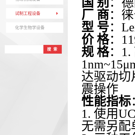
国 别
：
德
厂 商
：徕
试制工程设备
型 号
：
Le
化学生物学设备
价 格
：
11
规 格
：
1
1nm~1
达驱动切
震操作
性能指标
1.
使用U
无需另配