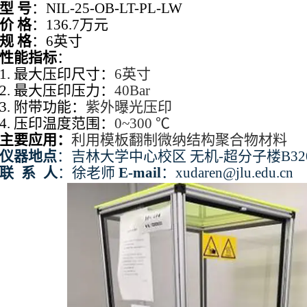
型 号
：NIL-25-OB-LT-PL-LW
价 格
：136.7万元
规 格
：6英寸
性能指标
：
1. 最大压印尺寸：
6英寸
2. 最大压印压力：
40Bar
3. 附带功能：
紫外曝光压印
4. 压印温度范围：
0~300 ℃
主要应用
：
利用模板翻制微纳结构聚合物材料
仪器地点
：吉林大学中心校区 无机-超分子楼B32
联系
人
：徐老师
E-mail
：xudaren@jlu.edu.cn