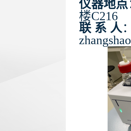
仪器地点
楼C216
联系
人
zhangshao