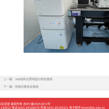
上一篇：
SIM结构光照明超分辨显微镜
下一篇：
转盘共聚焦显微镜
点实验室 版权所有
吉IPC备05053874号
2 电话:0431-85168476 传真:0431-85193421 电子邮件:klssm@jlu.edu.cn