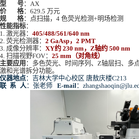
型 号
：AX
价 格
：629.5 万元
规 格
：点扫描，4 色荧光检测+明场检测
性能指标
：
1. 激光器：
405/488/561/640 nm
2. 荧光检测器：
2 GaAsp，2 PMT
3. 成像分辨率：
XY约 230 nm，Z轴约 500 nm
4. 扫描视野FOV：
25 mm（对角线）
主要应用
：多色荧光、时间序列、Z轴层扫、多点
激和光谱拆分功能。
仪器地点
：吉林大学中心校区 唐敖庆楼C213
联系
人
：张老师
E-mail
：zhangshaoqin@jlu.ed