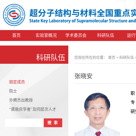
首页
实验室概况
学术委员会
科研队伍
运行
科研队伍
您现在所在的位置：
首页
> 科研队伍 
张晓安
固定成员
院士
职
外聘杰出教授
专
“唐敖庆学者”及同层次人才
研