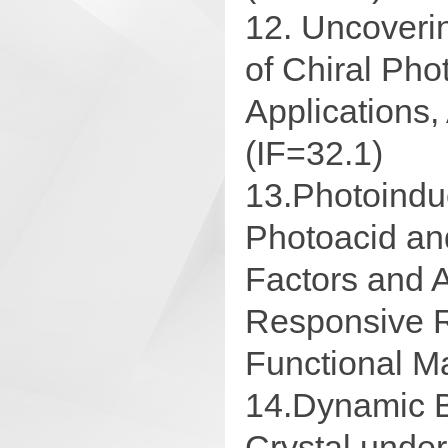
12. Uncoverin
of Chiral Pho
Applications
(IF=32.1)
13.Photoindu
Photoacid an
Factors and A
Responsive R
Functional Ma
14.Dynamic B
Crystal under