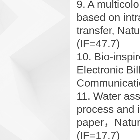
9. A multicolo
based on intr
transfer, Nat
(IF=47.7)
10. Bio-inspi
Electronic Bi
Communicati
11. Water ass
process and it
paper，Natur
(IF=17.7)