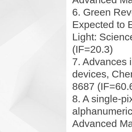
6. Green Revo
Expected to 
Light: Scienc
(IF=20.3)
7. Advances i
devices, Che
8687 (IF=60.
8. A single-p
alphanumeric 
Advanced Mat