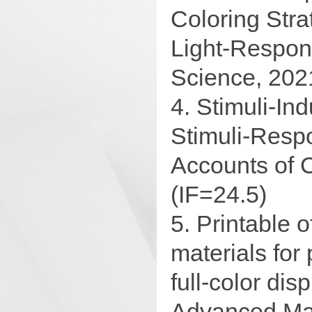
Coloring Str
Light-Respon
Science, 202
4. Stimuli-In
Stimuli-Resp
Accounts of 
(IF=24.5)
5. Printable 
materials for
full-color dis
Advanced Mat