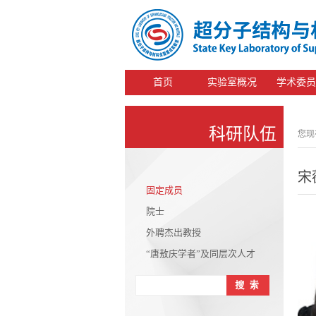
首页
实验室概况
学术委员
科研队伍
您现
宋
固定成员
院士
外聘杰出教授
“唐敖庆学者”及同层次人才