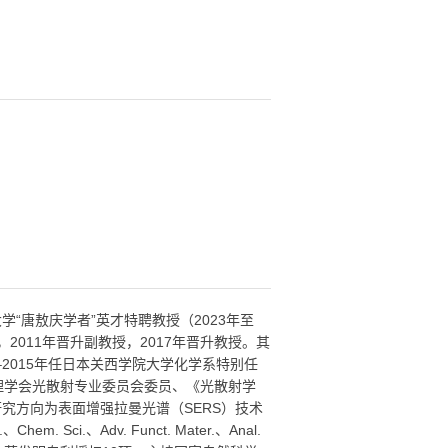
“唐敖庆学者”英才特聘教授（2023年至
2011年晋升副教授，2017年晋升教授。其
4–2015年任日本关西学院大学化学系特别任
物理学会光散射专业委员会委员、《光散射学
究方向为表面增强拉曼光谱（SERS）技术
Sci.、Adv. Funct. Mater.、Anal.