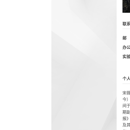
联
邮
办
实
个
宋
今）
间于
期
报
及其