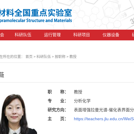
会
科研队伍
运行管理
科研项目
仪器设备
在所在的位置：
首页
> 科研队伍 > 按职称 > 教授
薇
职 称：
教授
专 业：
分析化学
研究方向：
表面增强拉曼光谱-催化表界面
主 页：
https://teachers.jlu.edu.cn/Wei