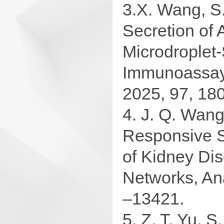
3.X. Wang, S.
Secretion of 
Microdroplet
Immunoassay 
2025, 97, 18
4. J. Q. Wang,
Responsive S
of Kidney Di
Networks, Ana
–13421.
5. Z. T. Yu, S