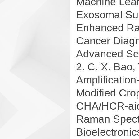
Machine Lear
Exosomal Sur
Enhanced Ra
Cancer Diagn
Advanced Sci
2. C. X. Bao, Y
Amplification
Modified Crop
CHA/HCR-aid
Raman Spectr
Bioelectronic