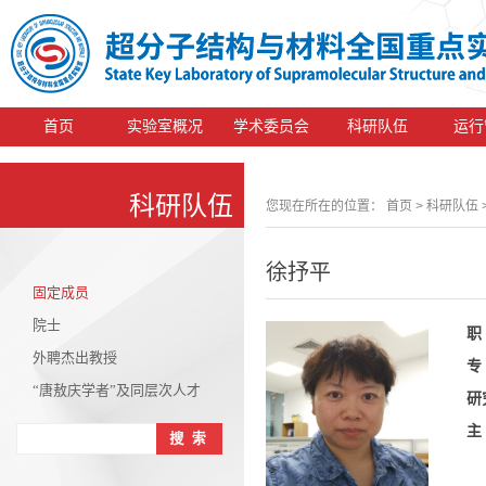
首页
实验室概况
学术委员会
科研队伍
运行
科研队伍
您现在所在的位置：
首页
> 科研队伍 
徐抒平
固定成员
院士
职
外聘杰出教授
专
“唐敖庆学者”及同层次人才
研
主