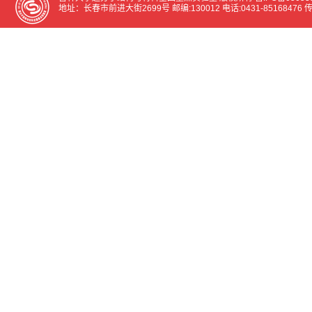
地址：长春市前进大街2699号 邮编:130012 电话:0431-85168476 传真:0