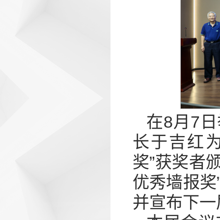
在8月7
长于吉红为“
奖”获奖者颁
优秀墙报奖
并宣布下一