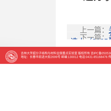
上一篇：
下一篇：
选人（202
室、超分子
吉林大学超分子结构与材料全国重点实验室 版权所有
吉IPC备05053
地址：长春市前进大街2699号 邮编:130012 电话:0431-85168476 传真:0
技活动周的